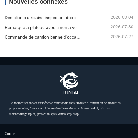
Nouvelles connexes
2026-08-04
Des clients africains inspectent des camions bennes d'occasion
2026-07-30
Remorque à plateau avec timon à vendre
2026-07-27
Commande de camion benne d'occasion confirmée depuis l'Afrique
De nombreuses années d'expérience approfondie dans l'industrie, conception de production
propre en usine, forte capacité de marchandisage d'équipe, bonne qualité, prix bas,
marchandisage rapide, protection après-vente&amp;nbsp;!
Contact