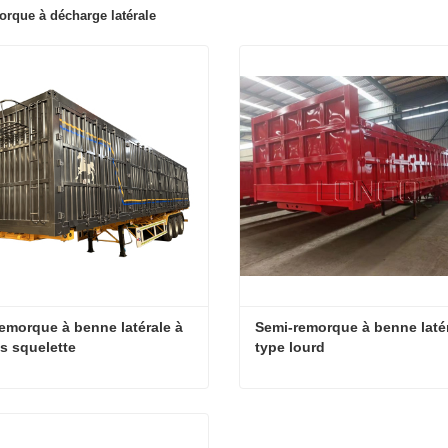
rque à décharge latérale
emorque à benne latérale à 
Semi-remorque à benne latér
s squelette
type lourd
Semi-remorque à benne latérale à châssis squelette
cter maintenant
Contacter maintenant