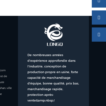
De nombreuses années
d'expérience approfondie dans
l'industrie, conception de
r.com
production propre en usine, forte
est de
capacité de marchandisage
oute
d'équipe, bonne qualité, prix bas,
han, ville
marchandisage rapide,
ne
protection après-
vente&amp;nbsp;!