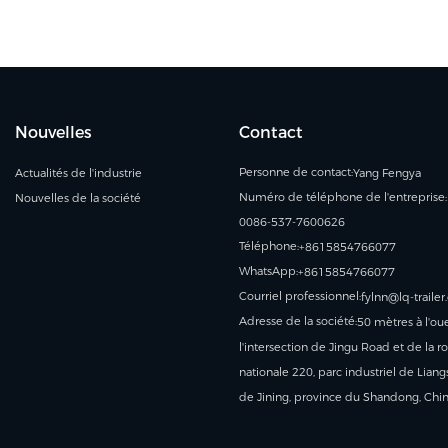
Nouvelles
Contact
Personne de contact:
Actualités de l'industrie
Yang Fengya
Numéro de téléphone de l'entreprise:
Nouvelles de la société
0086-537-7600626
Téléphone:
+8615854766077
WhatsApp:
+8615854766077
Courriel professionnel:
fylnn@lq-traile
Adresse de la société:
50 mètres à l'ou
l'intersection de Jingu Road et de la r
nationale 220, parc industriel de Liangs
de Jining, province du Shandong, Chi