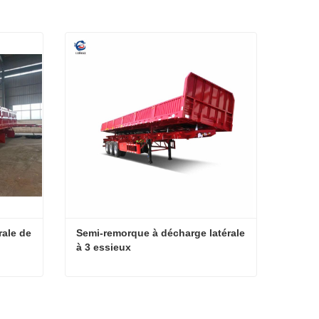
ale de 
Semi-remorque à décharge latérale 
à 3 essieux
Semi-remorque à benne latérale de type lourd
Semi-remorque à décharge latérale à 3 essieux
Contacter maintenant