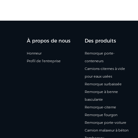
À propos de nous
Des produits
Honneur
Remorque porte-
Profil de l'entreprise
conteneurs
Camions-citernes à vide
pour eaux usées
Remorque surbaissée
Remorque à benne
basculante
Remorque-citerne
Remorque fourgon
Remorque porte-voiture
Camion malaxeur à béton
Tombereau