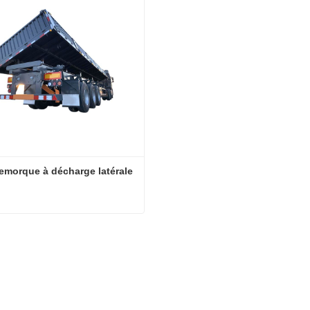
emorque à décharge latérale
Semi-remorque à décharge latérale
cter maintenant