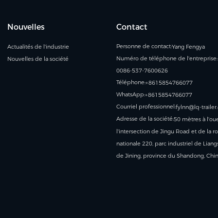
Nouvelles
Contact
Personne de contact:
Actualités de l'industrie
Yang Fengya
Numéro de téléphone de l'entreprise:
Nouvelles de la société
0086-537-7600626
Téléphone:
+8615854766077
WhatsApp:
+8615854766077
Courriel professionnel:
fylnn@lq-traile
Adresse de la société:
50 mètres à l'ou
l'intersection de Jingu Road et de la r
nationale 220, parc industriel de Liangs
de Jining, province du Shandong, Chi