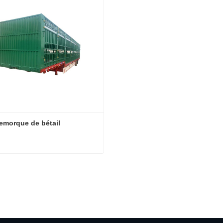
emorque de bétail
emorque de bétail
cter maintenant