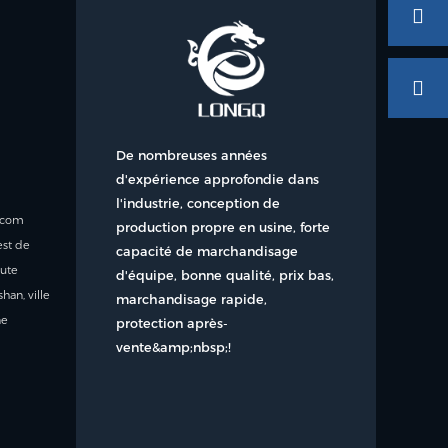
De nombreuses années
d'expérience approfondie dans
l'industrie, conception de
r.com
production propre en usine, forte
est de
capacité de marchandisage
oute
d'équipe, bonne qualité, prix bas,
han, ville
marchandisage rapide,
ne
protection après-
vente&amp;nbsp;!