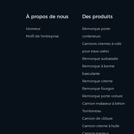
À propos de nous
Des produits
Honneur
Remorque porte-
Profil de l'entreprise
conteneurs
Camions-citernes à vide
pour eaux usées
Remorque surbaissée
Remorque à benne
basculante
Remorque-citerne
Remorque fourgon
Remorque porte-voiture
Camion malaxeur à béton
Tombereau
Camion de clôture
Camion-citerne à huile
Camion tracteur