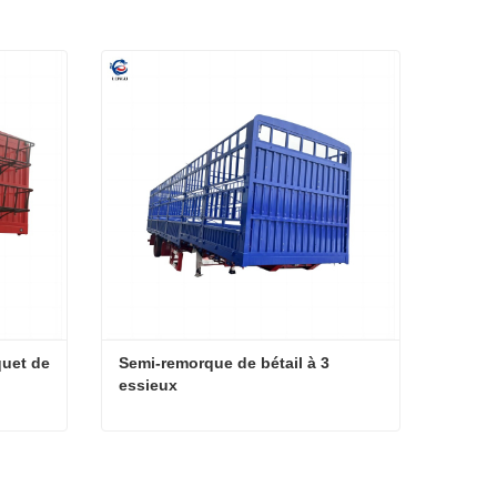
uet de 
Semi-remorque de bétail à 3 
essieux
Remorque de clôture sur piquet de transport d'animaux
Semi-remorque de bétail à 3 essieux
Contacter maintenant