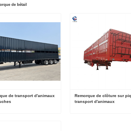
rque de bétail
ue de transport d'animaux 
Remorque de clôture sur piq
ouches
transport d'animaux
Remorque de transport d'animaux à 2 couches
cter maintenant
Contacter maintenant