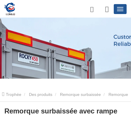
Trophée
Des produits
Remorque surbaissée
Remorque
surbaissée à 3 essieux
Remorque surbaissée avec rampe
Remorque surbaissée avec rampe