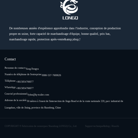
De nombreuses années d'expérience approfondie dans l'industrie, conception de production
propre en usine, forte capacité de marchandisage d'équipe, bonne qualité, prix bas,
marchandisage rapide, protection après-vente&amp;nbsp;!
Contact
Personne de contact:
Yang Fengya
Numéro de téléphone de l'entreprise:
0086-537-7600626
Téléphone:
+8615854766077
WhatsApp:
+8615854766077
Courriel professionnel:
fylnn@lq-trailer.com
Adresse de la société:
50 mètres à l'ouest de l'intersection de Jingu Road et de la route nationale 220, parc industriel de
Liangshan, ville de Jining, province du Shandong, Chine
COPYRIGHT ©
Fabrication de remorques Shandong LONGQ Co., Ltd.
Support technique&nbsp;: Huazhi