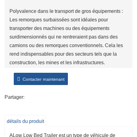
Polyvalence dans le transport de gros équipements :
Les remorques surbaissées sont idéales pour
transporter des machines ou des équipements
surdimensionnés qui ne rentreraient pas dans des
camions ou des remorques conventionnels. Cela les
rend indispensables pour des secteurs tels que la
construction, les mines et les infrastructures.
Facilité de chargement et de déchargement :
Contacter maintenant
La possibilité d'ajuster la hauteur de la remorque ou
d'utiliser une rampe hydraulique rend le chargement et
le déchargement beaucoup plus faciles et plus sûrs,
Partager:
en particulier pour les machines lourdes ou
volumineuses. Cela réduit le risque de dommages à
détails du produit
l'équipement et à la remorque.
Options personnalisables :
ALow Low Bed Trailer est un type de véhicule de