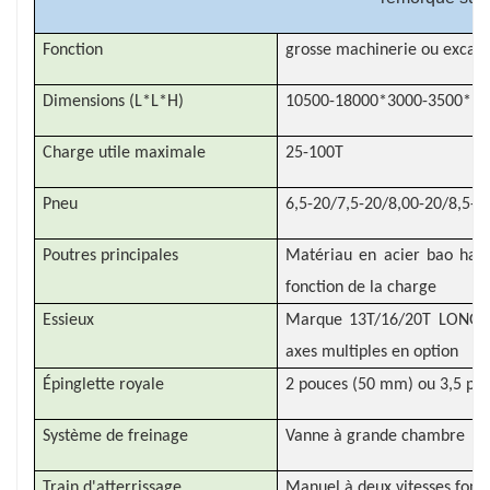
Fonction
grosse machinerie ou excava
Dimensions (L*L*H)
10500-18000*3000-3500*1
Charge utile maximale
25-100T
Pneu
6,5-20/7,5-20/8,00-20/8,5-
Poutres principales
Matériau en acier bao haut
fonction de la charge
Essieux
Marque 13T/16/20T LONGQ o
axes multiples en option
Épinglette royale
2 pouces (50 mm) ou 3,5 pou
Système de freinage
Vanne à grande chambre
Train d'atterrissage
Manuel à deux vitesses fonct