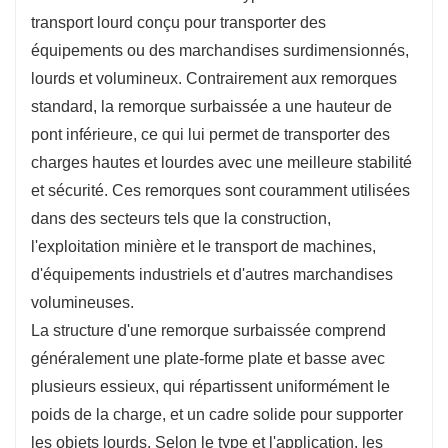
Les semi-remorques surbaissées sont disponibles
transport lourd conçu pour transporter des
dans diverses configurations, notamment des plateaux
équipements ou des marchandises surdimensionnés,
réglables, des cols de cygne amovibles et des
lourds et volumineux. Contrairement aux remorques
modèles à plusieurs essieux. Cette flexibilité leur
standard, la remorque surbaissée a une hauteur de
permet d'être personnalisés en fonction des besoins
pont inférieure, ce qui lui permet de transporter des
spécifiques de transport, garantissant ainsi une
charges hautes et lourdes avec une meilleure stabilité
efficacité et une sécurité maximales.
et sécurité. Ces remorques sont couramment utilisées
Répartition de la charge améliorée :
dans des secteurs tels que la construction,
Le système à essieux multiples des remorques
l'exploitation minière et le transport de machines,
surbaissées répartit la charge plus uniformément, ce
d'équipements industriels et d'autres marchandises
qui contribue à réduire l'usure des pneus et du
volumineuses.
châssis, ainsi qu'à prévenir les dommages aux
La structure d'une remorque surbaissée comprend
revêtements routiers. Ceci est particulièrement
généralement une plate-forme plate et basse avec
important pour le transport de charges extrêmement
plusieurs essieux, qui répartissent uniformément le
lourdes ou volumineuses.
poids de la charge, et un cadre solide pour supporter
Faible garde au sol : la hauteur inférieure du plateau
les objets lourds. Selon le type et l'application, les