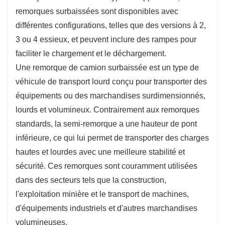
garantit que le centre de gravité de la charge est plus
remorques surbaissées sont disponibles avec
proche du sol, ce qui améliore la stabilité et réduit le
différentes configurations, telles que des versions à 2,
risque de basculement ou de balancement pendant le
3 ou 4 essieux, et peuvent inclure des rampes pour
transport. Cette fonctionnalité permet également de
faciliter le chargement et le déchargement.
transporter des charges plus hautes sans dépasser les
Une remorque de camion surbaissée est un type de
limites de hauteur.
véhicule de transport lourd conçu pour transporter des
Sécurité améliorée : la conception des remorques
équipements ou des marchandises surdimensionnés,
surbaissées se concentre sur la sécurité, en particulier
lourds et volumineux. Contrairement aux remorques
lors du transport de charges lourdes ou instables. La
standards, la semi-remorque a une hauteur de pont
hauteur inférieure du pont réduit le risque d'accidents
inférieure, ce qui lui permet de transporter des charges
causés par le déplacement ou l'instabilité de la
hautes et lourdes avec une meilleure stabilité et
charge.
sécurité. Ces remorques sont couramment utilisées
dans des secteurs tels que la construction,
l'exploitation minière et le transport de machines,
d'équipements industriels et d'autres marchandises
volumineuses.