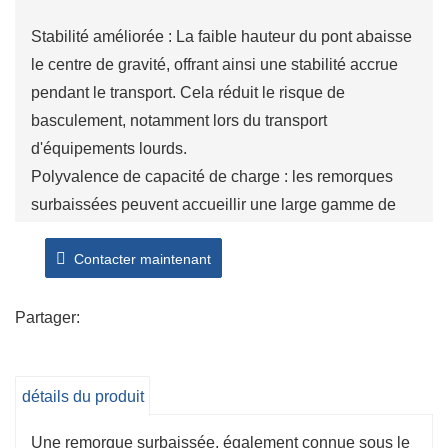
Stabilité améliorée : La faible hauteur du pont abaisse
le centre de gravité, offrant ainsi une stabilité accrue
pendant le transport. Cela réduit le risque de
basculement, notamment lors du transport
d'équipements lourds.
Polyvalence de capacité de charge : les remorques
surbaissées peuvent accueillir une large gamme de
charges lourdes et surdimensionnées, notamment des
Contacter maintenant
engins de construction, des équipements industriels et
des véhicules dépassant les dimensions standard.
Facilité de chargement et de déchargement : La
Partager:
conception des remorques surbaissées permet un
chargement et un déchargement plus faciles des
détails du produit
équipements lourds à l'aide de rampes ou de grues,
minimisant ainsi le besoin d'équipement de levage
Une remorque surbaissée, également connue sous le