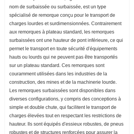
supplémentaire.
nom de surbaissée ou surbaissée, est un type
Conformité aux réglementations en matière de hauteur
spécialisé de remorque conçu pour le transport de
: le profil plus bas de la remorque lui permet de
charges lourdes et surdimensionnées. Contrairement
transporter des charges plus hautes sans dépasser les
aux remorques à plateau standard, les remorques
limites de hauteur fixées par la réglementation
surbaissées ont une hauteur de pont inférieure, ce qui
routière, ce qui la rend adaptée à divers itinéraires de
permet le transport en toute sécurité d'équipements
transport.
hauts ou lourds qui ne peuvent pas être transportés
Durabilité et résistance : Construites à partir de
sur un plateau standard. Ces remorques sont
matériaux à haute résistance, les remorques
couramment utilisées dans les industries de la
surbaissées sont conçues pour résister aux rigueurs
construction, des mines et de la machinerie lourde.
du transport d’équipement lourd, garantissant ainsi
Les remorques surbaissées sont disponibles dans
longévité et fiabilité.
diverses configurations, y compris des conceptions à
Options personnalisables : De nombreux fabricants
simple et double chute, qui facilitent le transport de
proposent des fonctionnalités personnalisables telles
charges élevées tout en respectant les restrictions de
que des rampes réglables, des cols de cygne
hauteur. Ils sont équipés d'essieux robustes, de pneus
amovibles et diverses configurations d'essieux pour
robustes et de structures renforcées pour assurer la