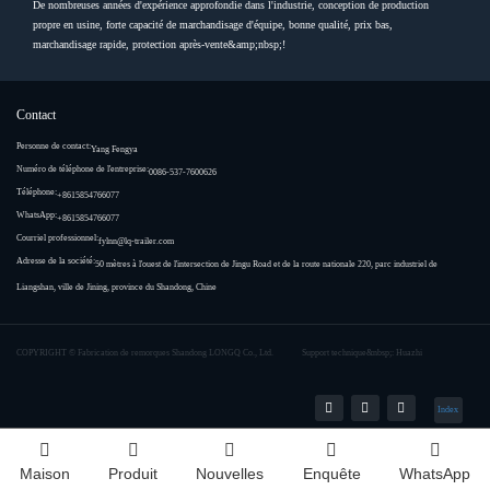
De nombreuses années d'expérience approfondie dans l'industrie, conception de production
propre en usine, forte capacité de marchandisage d'équipe, bonne qualité, prix bas,
marchandisage rapide, protection après-vente&amp;nbsp;!
Contact
Personne de contact:
Yang Fengya
Numéro de téléphone de l'entreprise:
0086-537-7600626
Téléphone:
+8615854766077
WhatsApp:
+8615854766077
Courriel professionnel:
fylnn@lq-trailer.com
Adresse de la société:
50 mètres à l'ouest de l'intersection de Jingu Road et de la route nationale 220, parc industriel de
Liangshan, ville de Jining, province du Shandong, Chine
COPYRIGHT ©
Fabrication de remorques Shandong LONGQ Co., Ltd.
Support technique&nbsp;: Huazhi
Index
Maison
Produit
Nouvelles
Enquête
WhatsApp