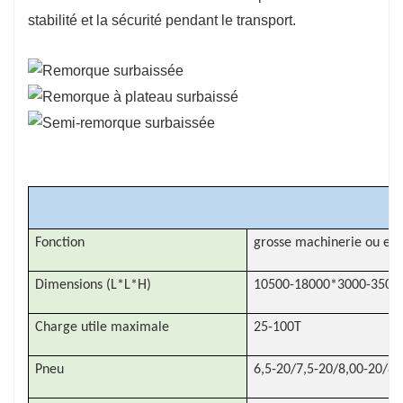
répondre à des besoins de transport spécifiques.
stabilité et la sécurité pendant le transport.
r
Fonction
grosse machinerie ou exc
Dimensions (L*L*H)
10500-18000*3000-350
Charge utile maximale
25-100T
Pneu
6,5-20/7,5-20/8,00-20/8