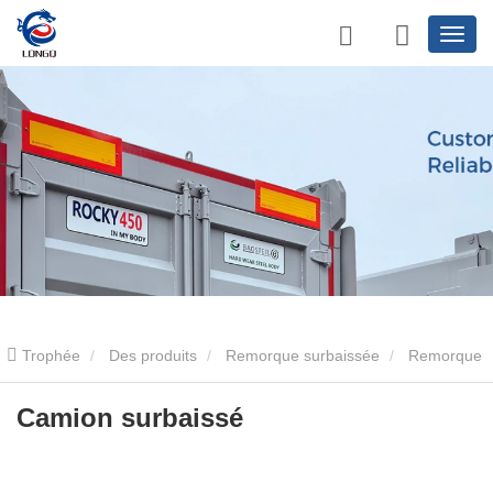
Trophée
Des produits
Remorque surbaissée
Remorque
surbaissée à 4 essieux
Camion surbaissé
Camion surbaissé