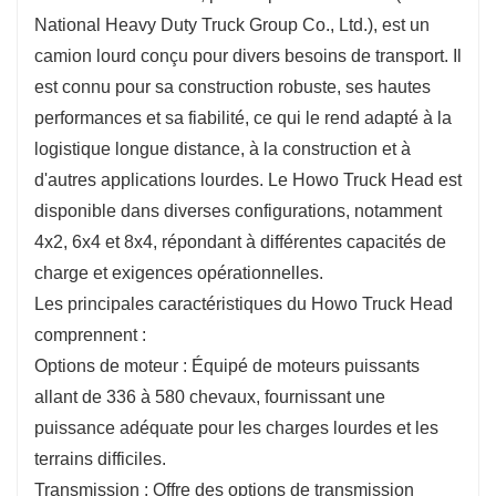
Polyvalence : adaptée à diverses applications, du
National Heavy Duty Truck Group Co., Ltd.), est un
transport de marchandises aux matériaux de
camion lourd conçu pour divers besoins de transport. Il
construction, la tête de camion Howo peut être
est connu pour sa construction robuste, ses hautes
personnalisée avec différentes remorques et
performances et sa fiabilité, ce qui le rend adapté à la
accessoires pour répondre à des besoins spécifiques.
logistique longue distance, à la construction et à
Assistance après-vente : SINOTRUK offre un service
d'autres applications lourdes. Le Howo Truck Head est
et une assistance après-vente complets, garantissant
disponible dans diverses configurations, notamment
que les clients reçoivent l'assistance nécessaire pour
4x2, 6x4 et 8x4, répondant à différentes capacités de
l'entretien et les réparations.
charge et exigences opérationnelles.
Présence mondiale : Avec une forte présence sur le
Les principales caractéristiques du Howo Truck Head
marché international, les camions Howo sont
comprennent :
reconnus dans le monde entier, offrant une tranquillité
Options de moteur : Équipé de moteurs puissants
d'esprit en ce qui concerne la disponibilité des pièces
allant de 336 à 580 chevaux, fournissant une
et le service.
puissance adéquate pour les charges lourdes et les
terrains difficiles.
Transmission : Offre des options de transmission