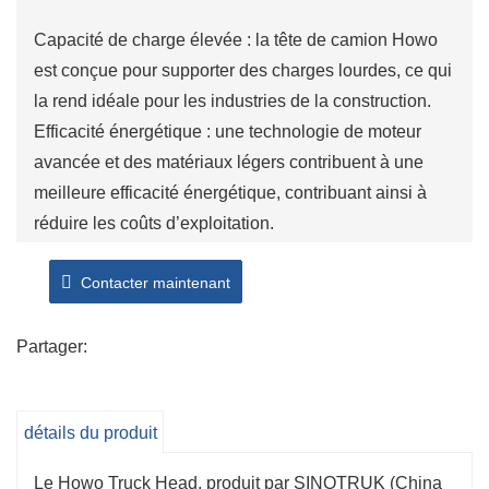
Capacité de charge élevée : la tête de camion Howo
est conçue pour supporter des charges lourdes, ce qui
la rend idéale pour les industries de la construction.
Efficacité énergétique : une technologie de moteur
avancée et des matériaux légers contribuent à une
meilleure efficacité énergétique, contribuant ainsi à
réduire les coûts d’exploitation.
Durabilité et fiabilité : Construit avec des matériaux et
Contacter maintenant
des composants de haute qualité, le Howo Truck
Head est conçu pour résister à des conditions de
travail difficiles et offrir une longue durée de vie.
Partager:
Confort et sécurité : l'habitacle spacieux comprend des
caractéristiques de sécurité modernes et des sièges
détails du produit
confortables, garantissant une meilleure expérience
de conduite et réduisant la fatigue du conducteur.
Le Howo Truck Head, produit par SINOTRUK (China