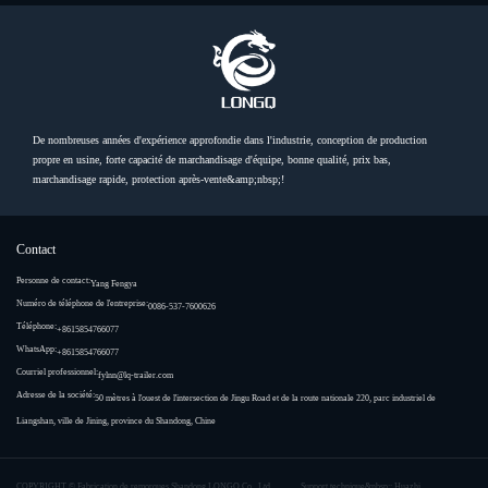
De nombreuses années d'expérience approfondie dans l'industrie, conception de production
propre en usine, forte capacité de marchandisage d'équipe, bonne qualité, prix bas,
marchandisage rapide, protection après-vente&amp;nbsp;!
Contact
Personne de contact:
Yang Fengya
Numéro de téléphone de l'entreprise:
0086-537-7600626
Téléphone:
+8615854766077
WhatsApp:
+8615854766077
Courriel professionnel:
fylnn@lq-trailer.com
Adresse de la société:
50 mètres à l'ouest de l'intersection de Jingu Road et de la route nationale 220, parc industriel de
Liangshan, ville de Jining, province du Shandong, Chine
COPYRIGHT ©
Fabrication de remorques Shandong LONGQ Co., Ltd.
Support technique&nbsp;: Huazhi