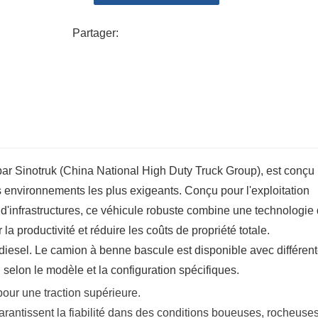
roche, au charbon ou en aluminium léger (capa
Partager:
de manutention des matériaux.
r Sinotruk (China National High Duty Truck Group), est conçu
s environnements les plus exigeants. Conçu pour l'exploitation
ets d'infrastructures, ce véhicule robuste combine une technologie
a productivité et réduire les coûts de propriété totale.
iesel. Le camion à benne bascule est disponible avec différen
 selon le modèle et la configuration spécifiques.
our une traction supérieure.
garantissent la fiabilité dans des conditions boueuses, rocheuse