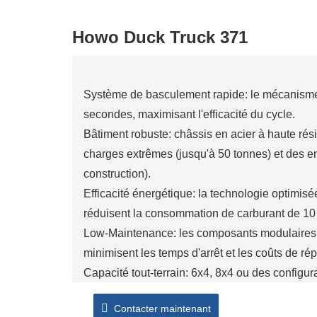
Howo Duck Truck 371
Système de basculement rapide: le mécanisme
secondes, maximisant l'efficacité du cycle.
Bâtiment robuste: châssis en acier à haute rési
charges extrêmes (jusqu'à 50 tonnes) et des e
construction).
Efficacité énergétique: la technologie optimi
réduisent la consommation de carburant de 10 
Low-Maintenance: les composants modulaires e
minimisent les temps d'arrêt et les coûts de rép
Capacité tout-terrain: 6x4, 8x4 ou des configu
tout-terrain assurent la traction dans la boue, 
Contacter maintenant
Corbes personnalisables: Choisissez parmi les