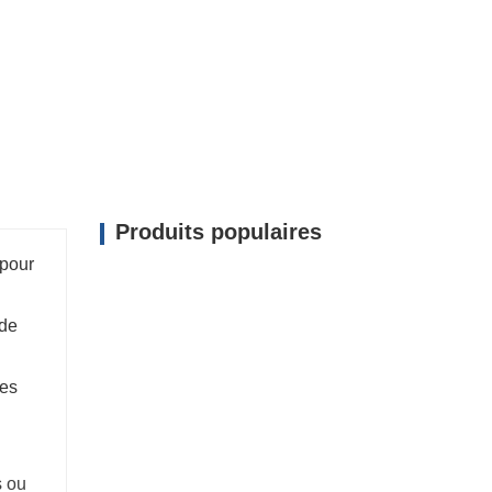
cité de 6 à 30 m3) pour des besoins spécifiques
Produits populaires
 pour
 de
tes
s ou