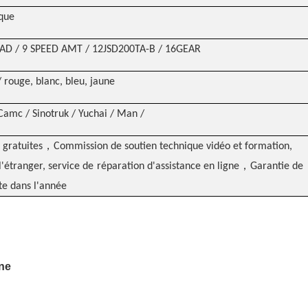
que
6AD / 9 SPEED AMT / 12JSD200TA-B / 16GEAR
/ rouge, blanc, bleu, jaune
Camc / Sinotruk / Yuchai / Man /
，
 gratuites
Commission de soutien technique vidéo et formation,
，
l'étranger, service de réparation d'assistance en ligne
Garantie de
e dans l'année