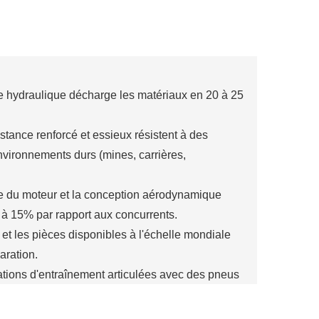
 hydraulique décharge les matériaux en 20 à 25
stance renforcé et essieux résistent à des
nvironnements durs (mines, carrières,
sée du moteur et la conception aérodynamique
à 15% par rapport aux concurrents.
t les pièces disponibles à l'échelle mondiale
aration.
rations d'entraînement articulées avec des pneus
le sable ou les conditions rocheuses.
 corps de décharge en alliage en forme de U, en