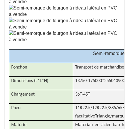
Cette efficacité peut contribuer à réduire les
délais d’exécution et à augmenter la productivité
globale.
Semi-remorque à 
Fonction
Transport de marchandises e
Dimensions (L*L*H)
13750-175000*2550*3900-4
Chargement
36T-45T
Pneu
11R22.5/12R22.5/38
facultativeTriangle/marque
Matériel
Matériau en acier bao hau