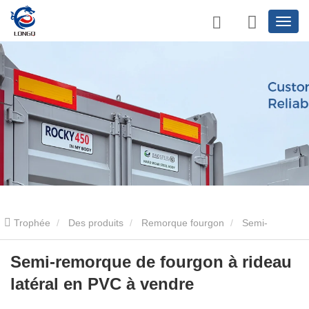
Trophée
Des produits
Remorque fourgon
Semi-
remorque à côté rideau
Semi-remorque de fourgon à rideau
Semi-remorque de fourgon à rideau
latéral en PVC à vendre
latéral en PVC à vendre