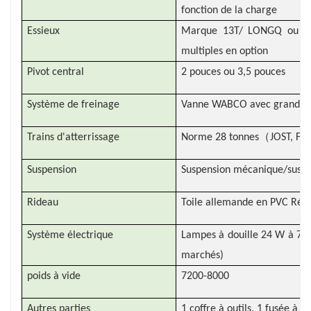
fonction de la charge
Essieux
Marque 13T/ LONGQ ou BPW
multiples en option
Pivot central
2 pouces ou 3,5 pouces
Système de freinage
Vanne WABCO avec grande 
（
Trains d'atterrissage
Norme 28 tonnes
JOST, FU
Suspension
Suspension mécanique/susp
Rideau
Toile allemande en PVC Rési
Système électrique
Lampes à douille 24 W à 7 c
marchés)
poids à vide
7200-8000
Autres parties
1 coffre à outils, 1 fusée à 