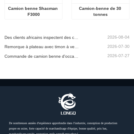
Camion benne Shacman 
Camion-benne de 30 
F3000
tonnes
2026-08-04
Des clients africains inspectent des camions bennes d'occasion
2026-07-30
Remorque à plateau avec timon à vendre
2026-07-27
Commande de camion benne d'occasion confirmée depuis l'Afrique
De nombreuses années d'expérience approfondie dans l'industrie, conception de production
propre en usine, forte capacité de marchandisage d'équipe, bonne qualité, prix bas,
marchandisage rapide, protection après-vente&amp;nbsp;!