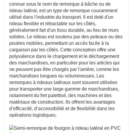
connue sous le nom de remorque à bâche ou de
Protection contre les intempéries : Les rideaux
rideau latéral, est un type de remorque couramment
des remorques à rideaux latéraux offrent une
utilisé dans l'industrie du transport. Il est doté d'un
rideau flexible et rétractable sur les côtés,
protection contre les éléments, tels que la pluie,
généralement fait d'un tissu durable, au lieu de murs
le vent et la neige. Cela permet de protéger la
solides. Le rideau est soutenu par des poteaux ou des
cargaison des conditions météorologiques
poutres mobiles, permettant un accès facile à la
cargaison par les côtés. Cette conception offre une
défavorables pendant le transport.
polyvalence dans le chargement et le déchargement
Sécurité&nbsp;: Les remorques à rideaux
des marchandises, en particulier pour les articles qui
assurent la sécurité de la cargaison en
ne peuvent pas être chargés par l'arrière, comme les
l’enfermant dans la remorque. Les rideaux
marchandises longues ou volumineuses. Les
remorques à rideaux latéraux sont souvent utilisées
peuvent être solidement fermés et attachés,
pour transporter une large gamme de marchandises,
réduisant ainsi le risque de vol ou de falsification
notamment du fret palettisé, des machines et des
pendant le transport.
matériaux de construction. Ils offrent les avantages
d’efficacité, d’accessibilité et de flexibilité dans les
Efficacité&nbsp;: L'accès rapide et facile fourni
opérations logistiques.
par les rideaux permet des processus de
chargement et de déchargement plus rapides.