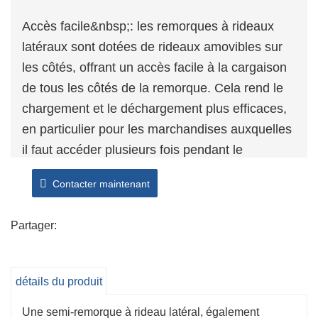
Accès facile&nbsp;: les remorques à rideaux
latéraux sont dotées de rideaux amovibles sur
les côtés, offrant un accès facile à la cargaison
de tous les côtés de la remorque. Cela rend le
chargement et le déchargement plus efficaces,
en particulier pour les marchandises auxquelles
il faut accéder plusieurs fois pendant le
transport.
Contacter maintenant
Polyvalence&nbsp;: les remorques à rideaux
coulissants sont polyvalentes et peuvent
Partager:
accueillir un large éventail de types de
marchandises, notamment des marchandises
palettisées, des matériaux de construction, des
détails du produit
machines, etc. La flexibilité des rideaux permet
Une semi-remorque à rideau latéral, également
de sécuriser différents types de charges.