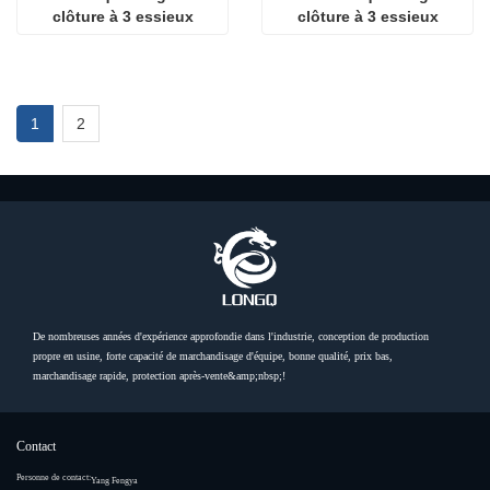
clôture à 3 essieux
clôture à 3 essieux
1
2
De nombreuses années d'expérience approfondie dans l'industrie, conception de production
propre en usine, forte capacité de marchandisage d'équipe, bonne qualité, prix bas,
marchandisage rapide, protection après-vente&amp;nbsp;!
Contact
Personne de contact:
Yang Fengya