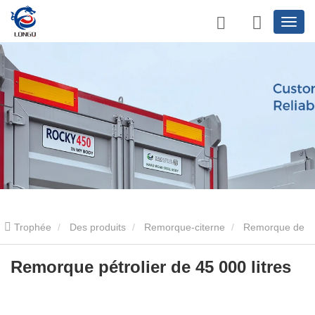
Trophée
Des produits
Remorque-citerne
Remorque de
réservoir de pétrole
Remorque pétrolier de 45 000 litres
Remorque pétrolier de 45 000 litres