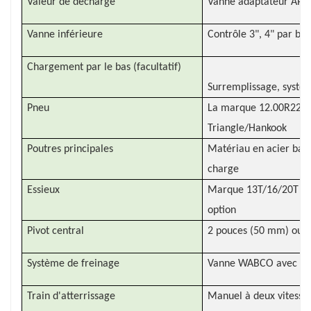
Valeur de décharge
Vanne adaptateur API 
Vanne inférieure
Contrôle 3", 4" par bl
Chargement par le bas (facultatif)
Surremplissage, systè
Pneu
La marque 12.00R22.5/
Triangle/Hankook
Poutres principales
Matériau en acier bao 
charge
Essieux
Marque 13T/16/20T LON
option
Pivot central
2 pouces (50 mm) ou 3,
Système de freinage
Vanne WABCO avec gr
Train d'atterrissage
Manuel à deux vitesses