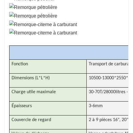
remorques-citernes pétrolières sont conçues et
entretenues conformément à des
réglementations et normes strictes pour garantir
le respect des exigences de sécurité et
environnementales pour le transport de
matières dangereuses.
R
Fonction
Transport de carburant
Dimensions (L*L*H)
10500-13000*2550*3
Charge utile maximale
30-70T/28000litres - 7
Épaisseurs
3-6mm
Couvercle de regard
2 à 9 pièces 16", 20" a