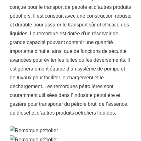
conçue pour le transport de pétrole et d’autres produits
remorques-citernes pétrolières sont construites
pétroliers. Il est construit avec une construction robuste
avec des caractéristiques de sécurité telles que
et durable pour assurer le transport sûr et efficace des
des vannes d'arrêt d'urgence, des systèmes de
liquides. La remorque est dotée d'un réservoir de
confinement des déversements et des
grande capacité pouvant contenir une quantité
soupapes de surpression pour éviter les
importante d'huile, ainsi que de fonctions de sécurité
accidents et assurer le transport en toute
avancées pour éviter les fuites ou les déversements. Il
sécurité des liquides dangereux.
est généralement équipé d’un système de pompe et
Durabilité&nbsp;: les remorques-citernes
de tuyaux pour faciliter le chargement et le
pétrolières sont construites avec des matériaux
déchargement. Les remorques pétrolières sont
de haute qualité tels que l’aluminium ou l’acier
couramment utilisées dans l’industrie pétrolière et
pour résister aux rigueurs du transport de
gazière pour transporter du pétrole brut, de l’essence,
carburants liquides. Ils sont conçus pour être
du diesel et d’autres produits pétroliers liquides.
durables, même dans des conditions de
fonctionnement exigeantes.
Conformité réglementaire&nbsp;: les