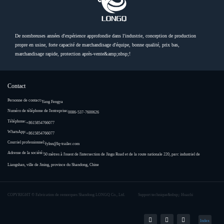
De nombreuses années d'expérience approfondie dans l'industrie, conception de production
propre en usine, forte capacité de marchandisage d'équipe, bonne qualité, prix bas,
marchandisage rapide, protection après-vente&amp;nbsp;!
Contact
Personne de contact:
Yang Fengya
Numéro de téléphone de l'entreprise:
0086-537-7600626
Téléphone:
+8615854766077
WhatsApp:
+8615854766077
Courriel professionnel:
fylnn@lq-trailer.com
Adresse de la société:
50 mètres à l'ouest de l'intersection de Jingu Road et de la route nationale 220, parc industriel de
Liangshan, ville de Jining, province du Shandong, Chine
COPYRIGHT ©
Fabrication de remorques Shandong LONGQ Co., Ltd.
Support technique&nbsp;: Huazhi
Index