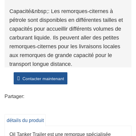
Capacité&nbsp;: Les remorques-citernes à
pétrole sont disponibles en différentes tailles et
capacités pour accueillir différents volumes de
carburant liquide. Ils peuvent aller des petites
remorques-citernes pour les livraisons locales
aux remorques de grande capacité pour le
transport longue distance.
Efficacité&nbsp;: les remorques-citernes à
Contacter maintenant
pétrole sont conçues pour le transport efficace
des carburants liquides. Ils sont équipés de
Partager:
systèmes de pompage, de tuyaux et de
compteurs avancés pour faciliter un
chargement, un déchargement et une livraison
détails du produit
rapides et précis du carburant.
Caractéristiques de sécurité&nbsp;: les
Oil Tanker Trailer est une remorque spécialisée