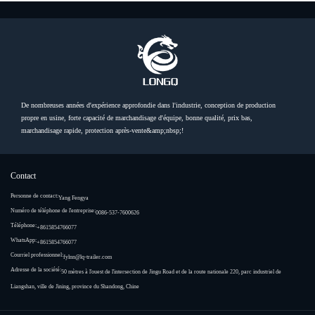
De nombreuses années d'expérience approfondie dans l'industrie, conception de production
propre en usine, forte capacité de marchandisage d'équipe, bonne qualité, prix bas,
marchandisage rapide, protection après-vente&amp;nbsp;!
Contact
Personne de contact:
Yang Fengya
Numéro de téléphone de l'entreprise:
0086-537-7600626
Téléphone:
+8615854766077
WhatsApp:
+8615854766077
Courriel professionnel:
fylnn@lq-trailer.com
Adresse de la société:
50 mètres à l'ouest de l'intersection de Jingu Road et de la route nationale 220, parc industriel de
Liangshan, ville de Jining, province du Shandong, Chine