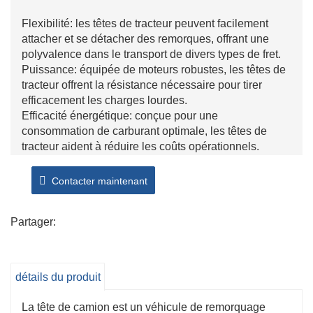
Flexibilité: les têtes de tracteur peuvent facilement
attacher et se détacher des remorques, offrant une
polyvalence dans le transport de divers types de fret.
Puissance: équipée de moteurs robustes, les têtes de
tracteur offrent la résistance nécessaire pour tirer
efficacement les charges lourdes.
Efficacité énergétique: conçue pour une
consommation de carburant optimale, les têtes de
tracteur aident à réduire les coûts opérationnels.
Manoeur: avec des systèmes avancés de direction et
de suspension, les têtes de tracteur peuvent naviguer
Contacter maintenant
dans des espaces restreints avec facilité.
Caractéristiques de sécurité: Les têtes de tracteur sont
Partager:
souvent équipées de technologies de sécurité
avancées comme les freins anti-verrouillage et le
contrôle de la stabilité pour une sécurité améliorée sur
la route.
détails du produit
Confort du conducteur: de nombreux camions de
tracteurs présentent des cabines spacieuses et
La tête de camion est un véhicule de remorquage